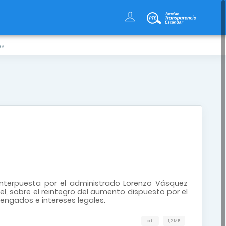
es
d interpuesta por el administrado Lorenzo Vásquez
uel, sobre el reintegro del aumento dispuesto por el
vengados e intereses legales.
pdf
1,2 MB