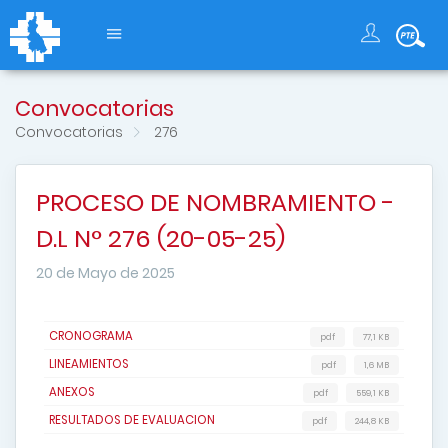
Convocatorias
Convocatorias
276
PROCESO DE NOMBRAMIENTO -
D.L N° 276 (20-05-25)
20 de Mayo de 2025
CRONOGRAMA
pdf
77,1 KB
LINEAMIENTOS
pdf
1,6 MB
ANEXOS
pdf
559,1 KB
RESULTADOS DE EVALUACION
pdf
244,8 KB